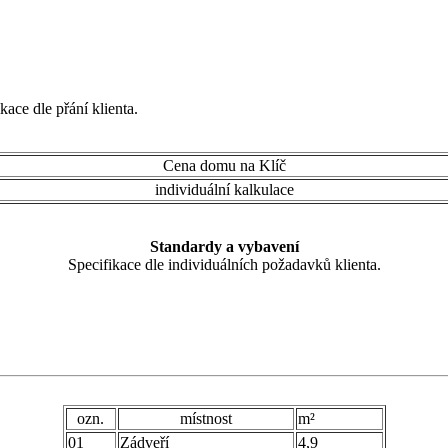
ace dle přání klienta.
Cena domu na Klíč
individuální kalkulace
Standardy a vybavení
Specifikace dle individuálních požadavků klienta.
ozn.
místnost
m
²
01
Zádveří
4,9