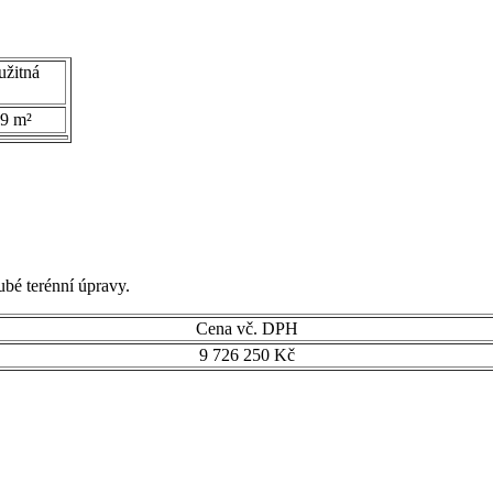
užitná
9 m²
ubé terénní úpravy.
Cena vč. DPH
9 726 250 Kč