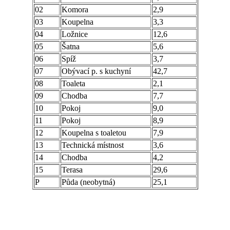
02
Komora
2,9
03
Koupelna
3,3
04
Ložnice
12,6
05
Šatna
5,6
06
Spíž
3,7
07
Obývací p. s kuchyní
42,7
08
Toaleta
2,1
09
Chodba
7,7
10
Pokoj
9,0
11
Pokoj
8,9
12
Koupelna s toaletou
7,9
13
Technická místnost
3,6
14
Chodba
4,2
15
Terasa
29,6
P
Půda (neobytná)
25,1