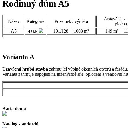
Rodinný dům A5
Zastavěná / 
Název
Kategorie
Pozemek / výměra
plocha
A5
191/128 | 1003 m²
149 m² | 11
4+kk
Varianta A
Uzavřená hrubá stavba
zahrnující výplně okenních otvorů a fasádu.
Varianta zahrnuje napojení na inženýrské sítě, oplocení a venkovní hr
Karta domu
Katalog standardů