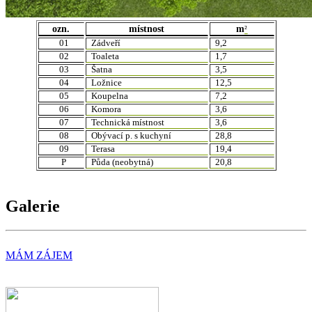
ozn.
místnost
m
²
01
Zádveří
9,2
02
Toaleta
1,7
03
Šatna
3,5
04
Ložnice
12,5
05
Koupelna
7,2
06
Komora
3,6
07
Technická místnost
3,6
08
Obývací p. s kuchyní
28,8
09
Terasa
19,4
P
Půda (neobytná)
20,8
Galerie
MÁM ZÁJEM