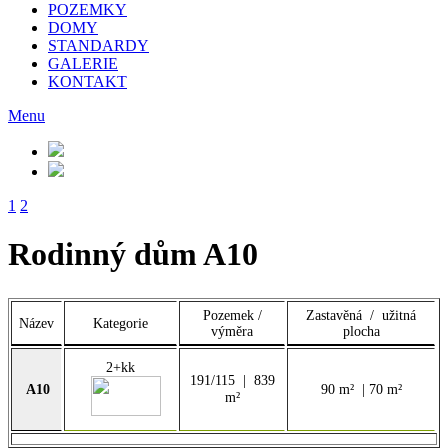
POZEMKY
DOMY
STANDARDY
GALERIE
KONTAKT
Menu
1
2
Rodinný dům A10
Pozemek /
Zastavěná / užitná
Název
Kategorie
výměra
plocha
2+kk
191/115 | 839
A10
90 m² | 70 m²
m²